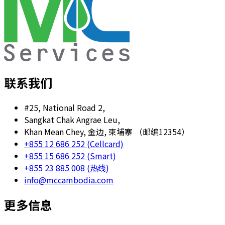
联系我们
#25, National Road 2,
Sangkat Chak Angrae Leu,
Khan Mean Chey, 金边, 柬埔寨 （邮编12354）
+855 12 686 252 (Cellcard)
+855 15 686 252 (Smart)
+855 23 885 008 (热线)
info@mccambodia.com
更多信息