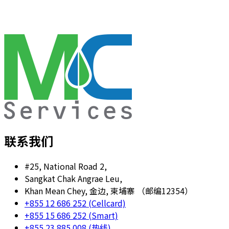
联系我们
#25, National Road 2,
Sangkat Chak Angrae Leu,
Khan Mean Chey, 金边, 柬埔寨 （邮编12354）
+855 12 686 252 (Cellcard)
+855 15 686 252 (Smart)
+855 23 885 008 (热线)