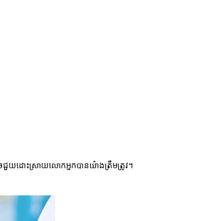
ច​ជួយ​ដោះស្រាយ​លោកអ្នក​បាន​យ៉ាង​ត្រឹមត្រូវ។