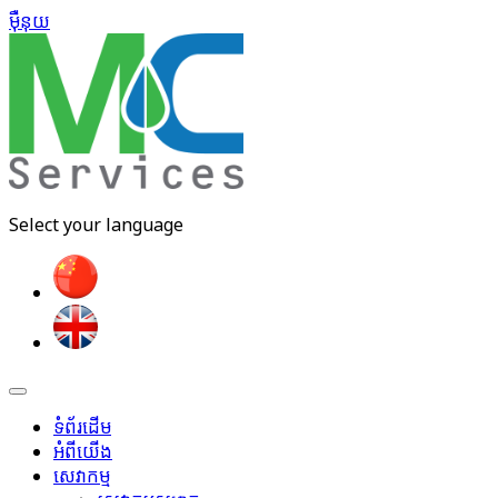
ម៉ឺនុយ​
Select your language
ទំព័រដើម
អំពីយើង
សេវាកម្ម