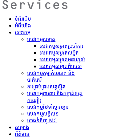
ទំព័រដើម
អំពីយើង
សេវាកម្ម
សេវាកម្មសម្អាត
សេវាកម្ម​សម្អាតប្រចាំការ
សេវាកម្ម​សម្អាត​លម្អិត
សេវាកម្ម​សម្អាត​អគារខ្ពស់
សេវាកម្ម​សម្អាត​ពិសេស
សេវាកម្ម​កម្ចាត់​មេរោគ និង
បាក់តេរី
ការគ្រប់គ្រង​សត្វល្អិត​
សេវាកម្ម​ការពារ និងកម្ចាត់​សត្វ
កណ្តៀរ
សេវាកម្ម​ថែទាំ​សួនច្បារ
សេវាកម្ម​សន្តិសុខ
ហាង​ទំនិញ MC
គ​ម្រោ​ង
ព័ត៌មាន