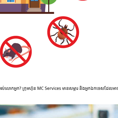
ម្ម​របស់​លោកអ្នក? ក្រុមហ៊ុន MC Services មានសម្ភារ និង​អ្នកឯកទេស​ដែល​អា