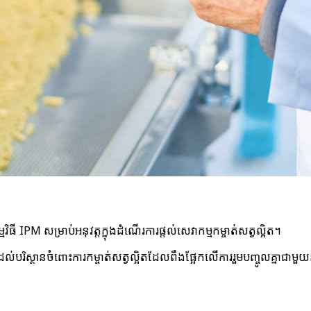
មវិធី IPM សម្រាប់​អនុវត្ត​ក្នុង​ដំណើរការ​ផ្តល់​សេវាកម្ម​កម្ចាត់​សត្វល្អិត។
់​បរិស្ថាន​ចំពោះ​ការ​កម្ចាត់​សត្វល្អិត​ដែល​ពឹងផ្អែក​លើ​ការ​រួមបញ្ចូល​គ្នា​ជាមួយ​នឹង