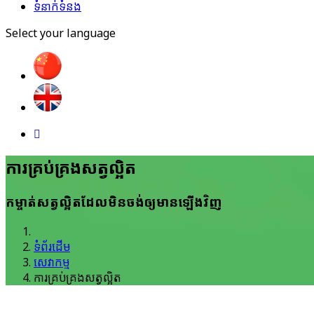
ទំនាក់ទំនង
Select your language
ការគ្រប់គ្រង​សត្វល្អិត​
កម្ចាត់​សត្វល្អិត​ដែល​មិនចង់​ឲ្យមាន​ឡើងវិញ
ទំព័រដើម
សេវាកម្ម
ការគ្រប់គ្រង​សត្វល្អិត​