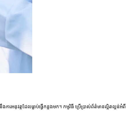
​ការ​អនុវត្ត​ដែល​ធ្លាប់​ធ្វើ​កន្លងមក។ កម្មវិធី ប្រើប្រាស់​ព័ត៌មាន​ល្អិតល្អន់​អំពី​