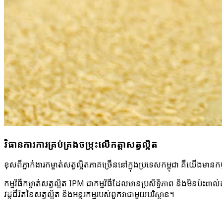
វិធានការ​ការគ្រប់គ្រង​ចម្រុះលើ​កត្តា​សត្វល្អិត
ខុសពី​ភ្នាក់ងារ​កម្ចាត់​សត្វល្អិត​ភាគ​ច្រើន​នៅក្នុង​ប្រទេស​កម្ពុជា គឺយើង​មាន​កម្
កម្មវិធី​កម្ចាត់​សត្វល្អិត IPM ជា​កម្មវិធី​ដែល​មាន​ប្រសិទ្ធិភាព និង​មិន​ប៉ះពាល់​ដល
វដ្តជីវិត​នៃ​សត្វល្អិត និង​អន្តរកម្ម​របស់​ពួកវា​ជាមួយ​បរិស្ថាន។