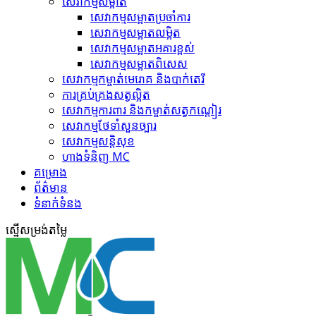
សេវាកម្មសម្អាត
សេវាកម្ម​សម្អាតប្រចាំការ
សេវាកម្ម​សម្អាត​លម្អិត
សេវាកម្ម​សម្អាត​អគារខ្ពស់
សេវាកម្ម​សម្អាត​ពិសេស
សេវាកម្ម​កម្ចាត់​មេរោគ និងបាក់តេរី
ការគ្រប់គ្រង​សត្វល្អិត​
សេវាកម្ម​ការពារ និងកម្ចាត់​សត្វកណ្តៀរ
សេវាកម្ម​ថែទាំ​សួនច្បារ
សេវាកម្ម​សន្តិសុខ
ហាង​ទំនិញ MC
គ​ម្រោ​ង
ព័ត៌មាន
ទំនាក់ទំនង
ស្នើ​សម្រង់​តម្លៃ