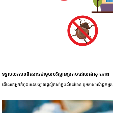
ទទួលយក​បទពិសោធ​ជាមួយ​បរិស្ថាន​ប្រកបដោយ​ផាសុកភាព
តើ​លោកអ្នក​កំពុង​មាន​បញ្ហា​សត្វល្អិត​នៅ​ក្នុង​លំនៅឋាន ឬអគារ​ពាណិជ្ជក