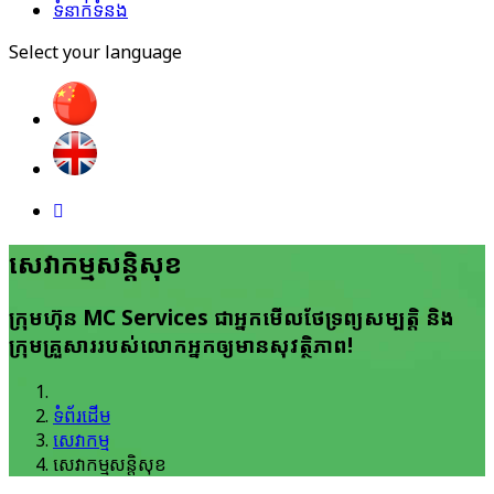
ទំនាក់ទំនង
Select your language
សេវាកម្ម​សន្តិសុខ
ក្រុមហ៊ុន MC Services ជាអ្នក​មើលថែ​ទ្រព្យសម្បត្តិ​ និង
ក្រុមគ្រួសារ​របស់​លោកអ្នក​ឲ្យមាន​សុវត្ថិភាព!
ទំព័រដើម
សេវាកម្ម
សេវាកម្ម​សន្តិសុខ