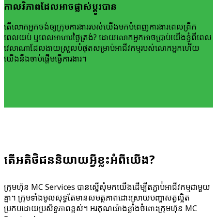
កាលវិភាព​ដែល​អាច​ផ្លាស់ប្តូរ​បាន
តើ​លោក​អ្នក​ចង់​ឲ្យ​ក្រុម​ការងារ​របស់​យើង​មក​បំពេញ​ការងារ​ពេលព្រឹក
ពេលយប់ ឬពេល​អាហារ​ថ្ងៃត្រង់? ដោយ​លោក​អ្នក​អាច​ប្រាប់​យើងខ្ញុំ​ពី​ពេល​
វេលាណា​ដែល​ងាយស្រួល​បំផុត​សម្រាប់​អាជីវកម្ម​របស់លោកអ្នក​ហើយ​
យើង​នឹង​ចាប់​ផ្តើម​ធ្វើ​ការងារ។
តើ​អតិថិជន​និយាយ​អ្វីខ្លះ​អំពី​យើង?
ក្រុមហ៊ុន MC Services បាន​ស្នើសុំ​មក​យើង​ដើម្បី​តភ្ជាប់់​អាជីវកម្ម​ជាមួយ
គ្នា។ ក្រុមទាំងមូល​សុទ្ធតែ​មាន​សមត្ថភាព​ដោះស្រាយ​បញ្ហា​សត្វល្អិត​
ប្រកបដោយ​ប្រសិទ្ធភាពខ្ពស់។ អរគុណ​យ៉ាង​ខ្លាំង​ចំពោះក្រុមហ៊ុន MC