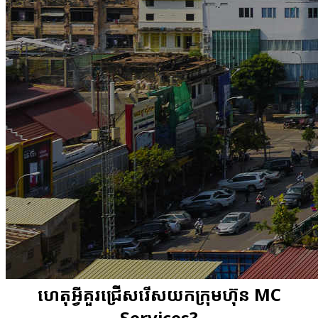
ហេតុ​អ្វី​គួរ​ជ្រើសរើសយក​ក្រុមហ៊ុន MC
Services?