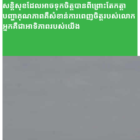
សន្តិសុខ​ដែលអាច​ទុកចិត្ត​បាន
ពីព្រោះ​តែ​កត្តា​
បញ្ហា​គុណភាពគឺ​សំខាន់
ការពេញចិត្ត​របស់​លោក
អ្នក​គឺជា​អាទិភាព​របស់យើង