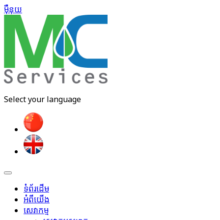
ម៉ឺនុយ​
Select your language
ទំព័រដើម
អំពីយើង
សេវាកម្ម