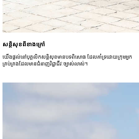
សន្តិសុខ​ពី​ខាងក្រៅ
យើងផ្តល់​នៅ​បុគ្គលិក​សន្តិសុខ​មាន​បទពិសោធ ដែល​គាំទ្រដោយ​ក្រុម​អ្នក​
គ្រប់គ្រង​ដែល​មាន​ជំនាញ​វិជ្ជាជីវៈ​ច្បាស់លាស់។