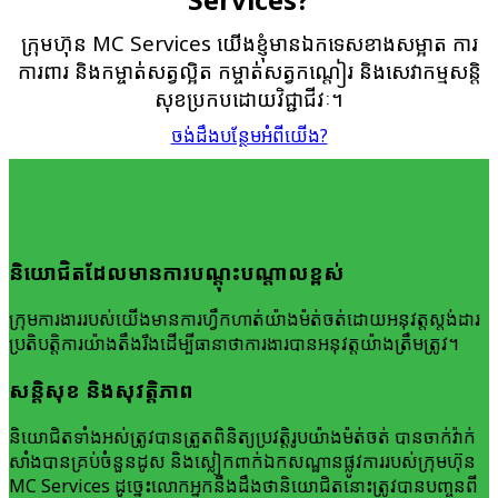
ក្រុមហ៊ុន MC Services យើងខ្ញុំ​មាន​ឯកទេស​ខាង​សម្អាត ការ
ការពារ និងកម្ចាត់​សត្វ​ល្អិត កម្ចាត់​សត្វ​កណ្តៀរ និ​ងសេវាកម្ម​សន្តិ
សុខ​ប្រកបដោយ​វិជ្ជាជីវៈ។
ចង់ដឹង​បន្ថែម​អំពី​យើង?
និយោជិត​ដែល​មាន​ការបណ្តុះបណ្តាល​ខ្ពស់
ក្រុមការងារ​របស់​យើង​មាន​ការហ្វឹកហាត់​យ៉ាង​ម៉ត់ចត់​ដោយ​អនុវត្ត​ស្តង់ដារ​
ប្រតិបត្តិការ​យ៉ាង​តឹងរឹង​ដើម្បី​ធានា​ថា​ការងារ​បានអនុវត្ត​យ៉ាងត្រឹមត្រូវ។
សន្តិសុខ និងសុវត្តិភាព
​និយោជិត​ទាំងអស់​ត្រូវ​បាន​ត្រួតពិនិត្យ​ប្រវត្តិរូប​យ៉ាង​ម៉ត់ចត់ បាន​ចាក់​វ៉ាក់
សាំង​បាន​គ្រប់​ចំនួន​ដូស និងស្លៀក​ពាក់​ឯកសណ្ឋាន​ផ្លូវការ​របស់​ក្រុមហ៊ុន
MC Services​ ដូច្នេះលោកអ្នក​នឹង​ដឹង​ថានិយោជិតនោះ​ត្រូវ​បាន​បញ្ចូន​ពី​