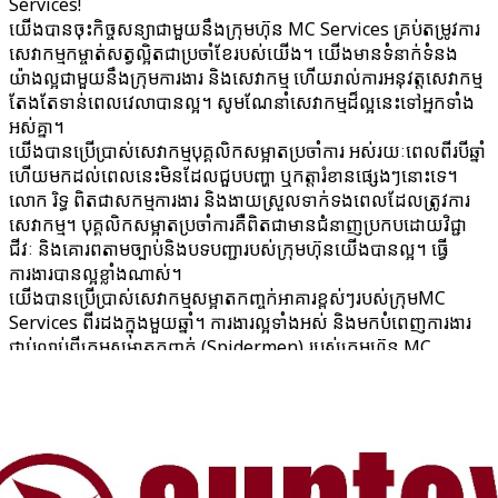
Services!
យើង​បាន​ចុះកិច្ចសន្យា​ជាមួយនឹង​ក្រុមហ៊ុន MC Services គ្រប់​តម្រូវការ​
សេវាកម្ម​កម្ចាត់​សត្វល្អិត​ជាប្រចាំខែ​របស់​យើង។ យើង​មាន​ទំនាក់ទំនង​
យ៉ាងល្អ​ជាមួយនឹង​ក្រុម​ការងារ និងសេវាកម្ម ហើយរាល់ការអនុវត្ត​សេវាកម្ម​
តែងតែ​ទាន់ពេលវេលា​បានល្អ​។ សូម​ណែនាំ​សេវាកម្ម​ដ៏ល្អ​នេះ​ទៅ​អ្នកទាំង
អស់គ្នា។
​យើង​បាន​ប្រើប្រាស់​សេវាកម្ម​បុគ្គលិក​សម្អាត​ប្រចាំការ អស់​រយៈពេល​ពីរបីឆ្នាំ​
ហើយ​មក​ដល់​ពេល​នេះ​មិនដែលជួប​បញ្ហា ឬកត្តា​រំខាន​ផ្សេងៗ​នោះទេ។
លោក រិទ្ធ ​ពិត​ជា​សកម្ម​ការងារ និងងាយស្រួល​ទាក់ទង​ពេលដែល​ត្រូវការ​
សេវាកម្ម។ ​បុគ្គលិក​សម្អាត​ប្រចាំការ​គឺ​ពិត​ជា​មាន​ជំនាញ​ប្រកប​ដោយ​វិជ្ជា
ជីវៈ និង​គោរព​តាម​ច្បាប់​និងបទបញ្ជា​របស់​ក្រុមហ៊ុន​យើង​បានល្អ។ ធ្វើ​
ការងារ​បានល្អ​ខ្លាំងណាស់។
យើង​បាន​ប្រើប្រាស់​សេវាកម្ម​សម្អាត​កញ្ចក់​អាគារខ្ពស់ៗ​របស់​ក្រុមMC
Services ពីរដង​ក្នុង​មួយឆ្នាំ។ ការងារ​ល្អទាំងអស់​ និងមកបំពេញ​ការងារ​
ជាប់លាប់​ពី​ក្រុម​សម្អាត​កញ្ចក់ (Spidermen) របស់ក្រុមហ៊ុន MC
Services។