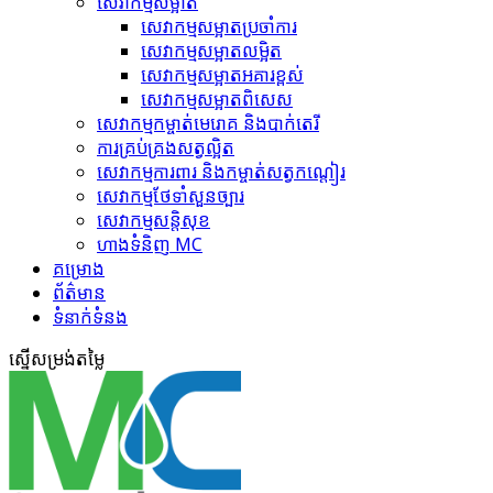
សេវាកម្មសម្អាត
សេវាកម្ម​សម្អាតប្រចាំការ
សេវាកម្ម​សម្អាត​លម្អិត
សេវាកម្ម​សម្អាត​អគារខ្ពស់
សេវាកម្ម​សម្អាត​ពិសេស
សេវាកម្ម​កម្ចាត់​មេរោគ និងបាក់តេរី
ការគ្រប់គ្រង​សត្វល្អិត​
សេវាកម្ម​ការពារ និងកម្ចាត់​សត្វកណ្តៀរ
សេវាកម្ម​ថែទាំ​សួនច្បារ
សេវាកម្ម​សន្តិសុខ
ហាង​ទំនិញ MC
គ​ម្រោ​ង
ព័ត៌មាន
ទំនាក់ទំនង
ស្នើ​សម្រង់​តម្លៃ