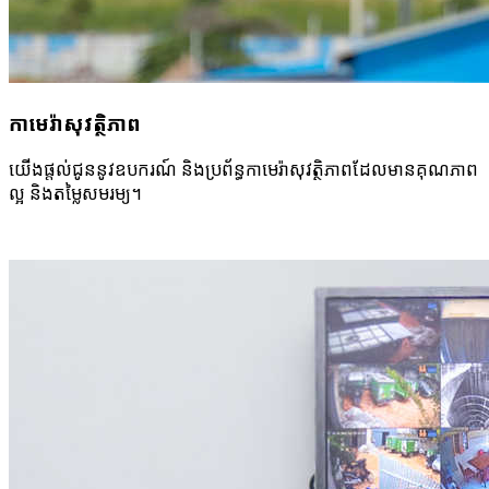
កាមេរ៉ា​សុវត្ថិភាព
យើង​ផ្តល់ជូន​នូវ​ឧបករណ៍ ​និងប្រព័ន្ធ​កាមេរ៉ា​សុវត្ថិភាព​ដែលមាន​គុណភាព
ល្អ និងតម្លៃ​សមរម្យ។