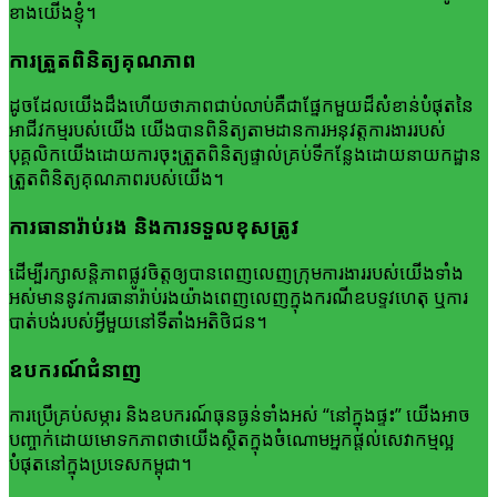
ខាង​យើង​ខ្ញុំ។
ការ​ត្រួតពិនិត្យ​គុណភាព
ដូច​ដែល​យើង​ដឹង​ហើយ​ថា​ភាពជាប់លាប់​គឺ​ជា​ផ្នែក​មួយ​ដ៏សំខាន់​បំផុត​នៃ​
អាជីវកម្ម​របស់​យើង យើង​បាន​ពិនិត្យ​តាមដាន​ការអនុវត្ត​ការងារ​របស់​
បុគ្គលិក​យើង​ដោយ​ការចុះ​ត្រួតពិនិត្យ​ផ្ទាល់​គ្រប់​ទីកន្លែង​ដោយ​នាយកដ្ឋាន​
ត្រួតពិនិត្យ​គុណភាព​របស់​យើង។
ការ​ធានា​រ៉ាប់រង​ និងការ​ទទួលខុសត្រូវ
ដើម្បី​រក្សា​សន្តិភាព​ផ្លូវចិត្ត​ឲ្យ​បាន​ពេញលេញ​ក្រុមការងារ​របស់​យើង​ទាំង​
អស់​មាន​នូវ​ការ​ធានា​រ៉ាប់រង​យ៉ាង​ពេញ​លេញ​ក្នុង​ករណីឧបទ្ទវហេតុ ឬការ
បាត់បង់​របស់​អ្វីមួយ​នៅ​ទីតាំង​អតិថិជន។
ឧបករណ៍​ជំនាញ
ការ​ប្រើ​គ្រប់​សម្ភារ និងឧប​ករណ៍​ធុនធ្ងន់​ទាំង​អស់ “នៅក្នុងផ្ទះ” យើង​អាច​
បញ្ចាក់​ដោយមោទកភាព​ថា​យើង​ស្ថិត​ក្នុង​ចំណោម​អ្នក​ផ្តល់សេវាកម្ម​ល្អ​
បំផុត​នៅ​ក្នុង​ប្រទេស​កម្ពុជា។