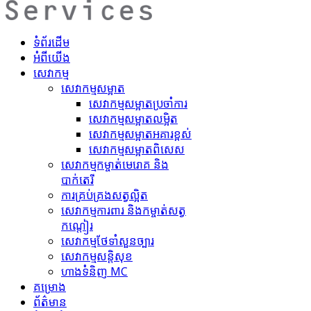
ទំព័រដើម
អំពីយើង
សេវាកម្ម
សេវាកម្មសម្អាត
សេវាកម្ម​សម្អាតប្រចាំការ
សេវាកម្ម​សម្អាត​លម្អិត
សេវាកម្ម​សម្អាត​អគារខ្ពស់
សេវាកម្ម​សម្អាត​ពិសេស
សេវាកម្ម​កម្ចាត់​មេរោគ និង
បាក់តេរី
ការគ្រប់គ្រង​សត្វល្អិត​
សេវាកម្ម​ការពារ និងកម្ចាត់​សត្វ
កណ្តៀរ
សេវាកម្ម​ថែទាំ​សួនច្បារ
សេវាកម្ម​សន្តិសុខ
ហាង​ទំនិញ MC
គ​ម្រោ​ង
ព័ត៌មាន