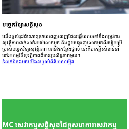
បច្ចេកវិទ្យា​សន្តិសុខ
យើង​ផ្តល់នូវ​ដំណោះស្រាយ​ពេញលេញ​ដែល​ឆ្លើយតប​ទៅនឹង​តម្រូវការ​
សុវត្ថិភាព​ជាក់លាក់​របស់​លោកអ្នក និងជួយ​បង្ហាញ​លោកអ្នក​ពី​របៀប​ប្រើ
ប្រាស់​បច្ចេកវិទ្យា​សុវត្ថិភាព នៅនឹង​កន្លែងផ្ទាល់ នេះ​គឺជា​គន្លឹះ​សំខាន់​នាំ
ទៅរក​កម្មវិធី​សុវត្ថិភាព​ដ៏មាន​ប្រសិទ្ធភាព​មួយ។
ទំនាក់​ទំនង​មក​យើង​សម្រាប់​ព័ត៌មាន​លម្អិត
MC សេវាកម្ម​សន្តិសុខ
ដៃគូសហការ​សេវាកម្ម​