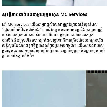
សុវត្ថិភាព​ជា​ចំបង​ជាមួយ​ក្រុមហ៊ុន MC Services
នៅ MC Services យើង​ជា​អ្នក​ផ្តល់​សេវាកម្ម​គ្រប់គ្រង​សន្តិសុខ​ដែល
“ផ្តោតលើ​អតិថិជន​ជា​ចំបង”។ អាជីវកម្ម ធនធាន​មនុស្ស និងទ្រព្យសម្បត្តិ​
របស់​លោកអ្នក​មាន​សារៈសំខាន់ ហើយ​មធ្យោបាយ​ការពារ​លោកអ្នក
បុគ្គលិក និងក្រុមហ៊ុន​លោកអ្នក​ដែលល្អ​នោះ​គឺ​ការជ្រើសរើស​យក​ក្រុមហ៊ុន​
សន្តិសុខ​ដែល​អាចទុកចិត្ត​បាន​នៅក្នុង​ប្រទេស​កម្ពុជា។ យើង​មាន​ឯកទេស​
ផ្តល់ជូន​នូវ​សេវាកម្ម​សន្តិសុខ​ច្រើន​ប្រភេទ សម្រាប់​បុគ្គល និង​ក្រុមហ៊ុន​គ្រប់
ប្រភេទ​ទាំងតូច​ទាំងធំ។