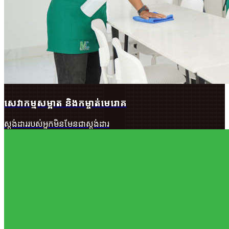
សេវាកម្មសម្អាត និងកម្ចាត់មេរោគ
ស្តង់ដាររបស់អ្នកមិនមែនជាស្តង់ដារ