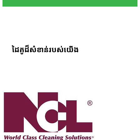
ដៃ​គូ​ដ៏​សំខាន់​របស់​យើង