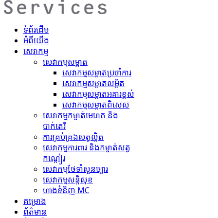
ទំព័រដើម
អំពីយើង
សេវាកម្ម
សេវាកម្មសម្អាត
សេវាកម្ម​សម្អាតប្រចាំការ
សេវាកម្ម​សម្អាត​លម្អិត
សេវាកម្ម​សម្អាត​អគារខ្ពស់
សេវាកម្ម​សម្អាត​ពិសេស
សេវាកម្ម​កម្ចាត់​មេរោគ និង
បាក់តេរី
ការគ្រប់គ្រង​សត្វល្អិត​
សេវាកម្ម​ការពារ និងកម្ចាត់​សត្វ
កណ្តៀរ
សេវាកម្ម​ថែទាំ​សួនច្បារ
សេវាកម្ម​សន្តិសុខ
ហាង​ទំនិញ MC
គ​ម្រោ​ង
ព័ត៌មាន