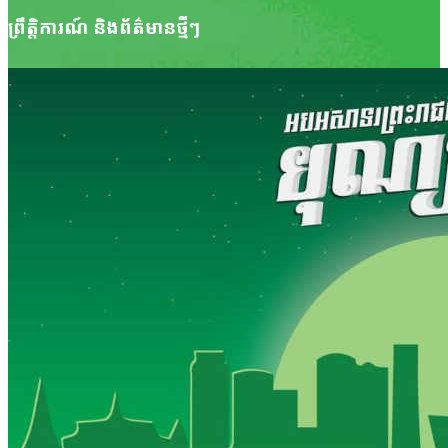
ព្រឹត្តិការណ៍ និងព័ត៌មាន​ថ្មីៗ