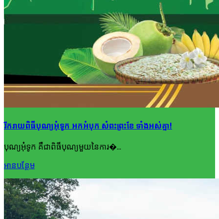
រីករាយពិធីបុណ្យអុំទូក អកអំបុក សំពះព្រះខែ ទាំងអស់គ្នា!
បុណ្យអុំទូក គឺជាពិធីបុណ្យមួយនៃការ�...
អាន​បន្ថែម