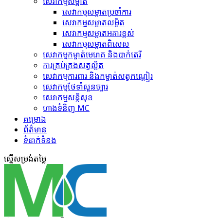
សេវាកម្មសម្អាត
សេវាកម្ម​សម្អាតប្រចាំការ
សេវាកម្ម​សម្អាត​លម្អិត
សេវាកម្ម​សម្អាត​អគារខ្ពស់
សេវាកម្ម​សម្អាត​ពិសេស
សេវាកម្ម​កម្ចាត់​មេរោគ និងបាក់តេរី
ការគ្រប់គ្រង​សត្វល្អិត​
សេវាកម្ម​ការពារ និងកម្ចាត់​សត្វកណ្តៀរ
សេវាកម្ម​ថែទាំ​សួនច្បារ
សេវាកម្ម​សន្តិសុខ
ហាង​ទំនិញ MC
គ​ម្រោ​ង
ព័ត៌មាន
ទំនាក់ទំនង
ស្នើ​សម្រង់​តម្លៃ