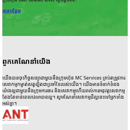
អាន​បន្ថែម
ពួកគេ​ណែនាំ​យើង
យើង​បាន​ចុះ​កិច្ចសន្យា​ជាមួយនឹង​ក្រុមហ៊ុន MC Services គ្រប់​តម្រូវការ​
សេវាកម្ម​កម្ចាត់​សត្វល្អិត​ជាប្រចាំខែ​របស់​យើង។ យើងមាន​ទំនាក់​ទំនង​
យ៉ាងល្អ​ជាមួយនឹង​ក្រុម​ការងារ និងសេវាកម្ម​ហើយ​រាល់ការអនុវត្ត​សេវាកម្ម​
តែងតែ​ទាន់​ពេលវេលា​បានល្អ។ សូម​ណែនាំ​សេវាកម្ម​ដ៏ល្អ​នេះ​ទៅ​អ្នក​ទាំង
អស់គ្នា។