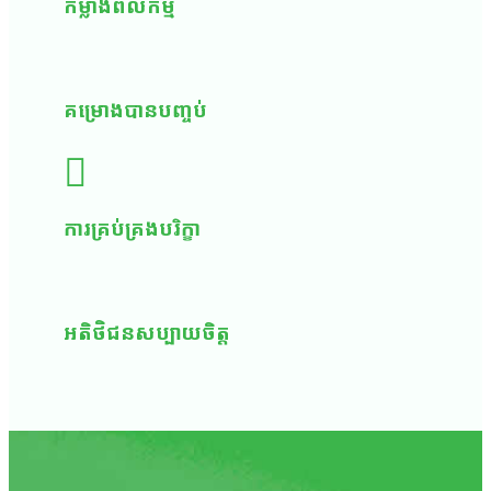
កម្លាំង​ពលកម្ម
គម្រោង​បាន​បញ្ចប់
ការ​គ្រប់គ្រង​បរិក្ខា
អតិថិជន​សប្បាយ​ចិត្ត