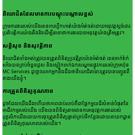
និយោជិត​ដែល​មាន​ការបណ្តុះបណ្តាល​ខ្ពស់
ក្រុមការងារ​របស់​យើង​មាន​ការហ្វឹកហាត់​យ៉ាង​ម៉ត់ចត់​ដោយ​អនុវត្ត​ស្តង់ដារ​
ប្រតិបត្តិការ​យ៉ាង​តឹងរឹង​ដើម្បី​ធានា​ថា​ការងារ​បានអនុវត្ត​យ៉ាងត្រឹមត្រូវ។
សន្តិសុខ និងសុវត្តិភាព
​និយោជិត​ទាំងអស់​ត្រូវ​បាន​ត្រួតពិនិត្យ​ប្រវត្តិរូប​យ៉ាង​ម៉ត់ចត់ បាន​ចាក់​វ៉ាក់
សាំង​បាន​គ្រប់​ចំនួន​ដូស និងស្លៀក​ពាក់​ឯកសណ្ឋាន​ផ្លូវការ​របស់​ក្រុមហ៊ុន
MC Services​ ដូច្នេះលោកអ្នក​នឹង​ដឹង​ថានិយោជិតនោះ​ត្រូវ​បាន​បញ្ចូន​ពី​
ខាង​យើង​ខ្ញុំ។
ការ​ត្រួតពិនិត្យ​គុណភាព
ដូច​ដែល​យើង​ដឹង​ហើយ​ថា​ភាពជាប់លាប់​គឺ​ជា​ផ្នែក​មួយ​ដ៏សំខាន់​បំផុត​នៃ​
អាជីវកម្ម​របស់​យើង យើង​បាន​ពិនិត្យ​តាមដាន​ការអនុវត្ត​ការងារ​របស់​
បុគ្គលិក​យើង​ដោយ​ការចុះ​ត្រួតពិនិត្យ​ផ្ទាល់​គ្រប់​ទីកន្លែង​ដោយ​នាយកដ្ឋាន​
ត្រួតពិនិត្យ​គុណភាព​របស់​យើង។