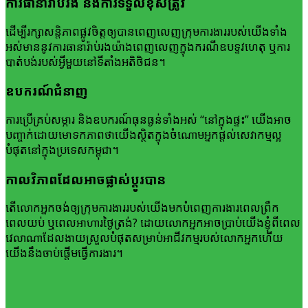
ការ​ធានា​រ៉ាប់រង​ និងការ​ទទួលខុសត្រូវ
ដើម្បី​រក្សា​សន្តិភាព​ផ្លូវចិត្ត​ឲ្យ​បាន​ពេញលេញ​ក្រុមការងារ​របស់​យើង​ទាំង​
អស់​មាន​នូវ​ការ​ធានា​រ៉ាប់រង​យ៉ាង​ពេញ​លេញ​ក្នុង​ករណីឧបទ្ទវហេតុ ឬការ
បាត់បង់​របស់​អ្វីមួយ​នៅ​ទីតាំង​អតិថិជន។
ឧបករណ៍​ជំនាញ
ការ​ប្រើ​គ្រប់​សម្ភារ និងឧប​ករណ៍​ធុនធ្ងន់​ទាំង​អស់ “នៅក្នុងផ្ទះ” យើង​អាច​
បញ្ចាក់​ដោយមោទកភាព​ថា​យើង​ស្ថិត​ក្នុង​ចំណោម​អ្នក​ផ្តល់សេវាកម្ម​ល្អ​
បំផុត​នៅ​ក្នុង​ប្រទេស​កម្ពុជា។
កាលវិភាព​ដែល​អាច​ផ្លាស់ប្តូរ​បាន
តើ​លោក​អ្នក​ចង់​ឲ្យ​ក្រុម​ការងារ​របស់​យើង​មក​បំពេញ​ការងារ​ពេលព្រឹក
ពេលយប់ ឬពេល​អាហារ​ថ្ងៃត្រង់? ដោយ​លោក​អ្នក​អាច​ប្រាប់​យើងខ្ញុំ​ពី​ពេល​
វេលាណា​ដែល​ងាយស្រួល​បំផុត​សម្រាប់​អាជីវកម្ម​របស់លោកអ្នក​ហើយ​
យើង​នឹង​ចាប់​ផ្តើម​ធ្វើ​ការងារ។