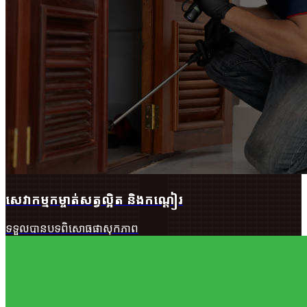
សេវាកម្ម​ក​ម្ចា​ត់​ស​ត្វ​ល្អិ​ត និងកណ្តៀរ
ទទួលបាន​បទពិសោធផាសុកភាព