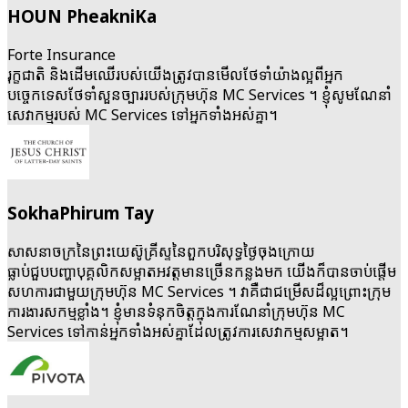
HOUN PheakniKa
Forte Insurance
រុក្ខជាតិ​ និងដើមឈើ​របស់​យើង​ត្រូវបាន​មើល​ថែទាំ​យ៉ាងល្អ​ពី​អ្នក​
បច្ចេកទេស​ថែទាំ​សួនច្បារ​របស់​ក្រុមហ៊ុន MC Services ។ ខ្ញុំ​សូម​ណែនាំ​
សេវាកម្ម​របស់​ MC Services ទៅ​អ្នក​ទាំងអស់គ្នា។
SokhaPhirum Tay
សាសនា​ចក្រ​នៃ​ព្រះយេស៊ូគ្រីស្ទ​នៃ​ពួកបរិសុទ្ធ​ថ្ងៃ​ចុង​ក្រោយ
ធ្លាប់ជួប​បញ្ហា​បុគ្គលិក​សម្អាត​អវត្តមាន​ច្រើន​កន្លងមក យើង​ក៏បាន​ចាប់ផ្តើម​
សហការ​ជាមួយ​ក្រុមហ៊ុន MC Services ។ វា​គឺជា​ជម្រើស​ដ៏ល្អ​ព្រោះ​ក្រុម
ការងារ​សកម្ម​ខ្លាំង។ ខ្ញុំ​មាន​ទំនុកចិត្ត​ក្នុងការ​ណែនាំ​ក្រុមហ៊ុន MC
Services ទៅ​កាន់​អ្នក​ទាំង​អស់​គ្នា​ដែល​ត្រូវការ​សេវាកម្ម​សម្អាត។