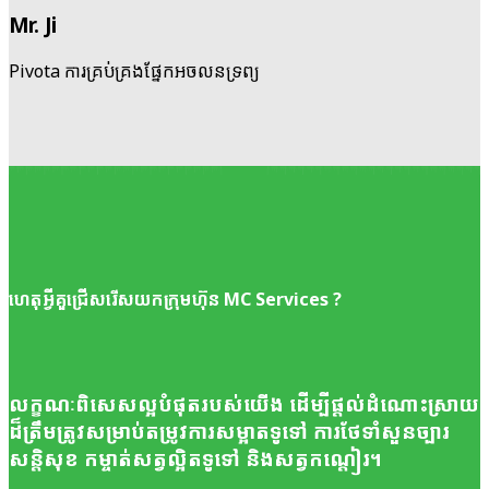
Mr. Ji
Pivota ការ​គ្រប់គ្រង​ផ្នែក​អចលនទ្រព្យ
ហេតុ​អ្វី​គួ​​ជ្រើស​រើស​យក​ក្រុមហ៊ុន MC Services ?
លក្ខណៈ​ពិសេស​ល្អ​បំផុត​របស់​យើង ដើម្បី​ផ្តល់​ដំណោះ​ស្រាយ​
ដ៏​ត្រឹម​ត្រូវ​សម្រាប់​តម្រូវ​ការ​សម្អាត​ទូទៅ ការ​ថែ​ទាំ​សួន​ច្បារ
សន្តិសុខ កម្ចាត់​សត្វ​ល្អិត​ទូទៅ និង​សត្វ​កណ្តៀរ។