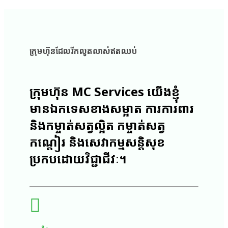
ក្រុមហ៊ុន​ដែល​រីក​លូត​លាស់​ឥត​ឈប់
ក្រុមហ៊ុន MC Services យើងខ្ញុំ​
មាន​ឯក​ទេស​ខាង​ស​ម្អាត ការការពារ
និងកម្ចាត់​សត្វ​ល្អិត កម្ចាត់សត្វ​
កណ្តៀរ​​ និ​ងសេ​វា​កម្ម​ស​ន្តិ​សុខ​
ប្រកបដោយ​វិជ្ជាជីវៈ។