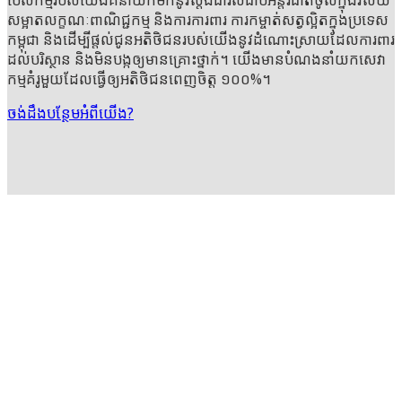
បេសកម្ម​របស់​យើង​គឺ​នាំយក​មក​នូវ​ស្តង់ដារ​លំដាប់​អន្តរជាតិចូល​ក្នុង​វិស័យ​
សម្អាត​លក្ខណៈ​ពាណិជ្ជកម្ម និងការការពារ ការកម្ចាត់​សត្វល្អិត​ក្នុង​ប្រទេស​
កម្ពុជា និងដើម្បី​ផ្តល់ជូន​អតិថិជន​របស់​យើង​នូវ​ដំណោះស្រាយ​ដែល​ការពារ​
ដល់​បរិស្ថាន និង​មិន​បង្ក​ឲ្យ​មាន​គ្រោះថ្នាក់។ យើង​មាន​បំណង​នាំយក​សេវា
កម្មគំរូ​មួយ​ដែល​ធ្វើឲ្យ​អតិថិជន​ពេញចិត្ត ១០០%។
ចង់ដឹង​បន្ថែម​អំពី​យើង?
យើង​ខិតខំ​នាំយក​ភាពល្អ​បំផុត​មក​ប្រទេសកម្ពុជា
ពីព្រោះ​តែ​កត្តា​បញ្ហា​គុណភាពគឺ​សំខាន់
ការពេញ
ចិត្ត​របស់​លោកអ្នក​គឺជា​អាទិភាព​របស់យើង