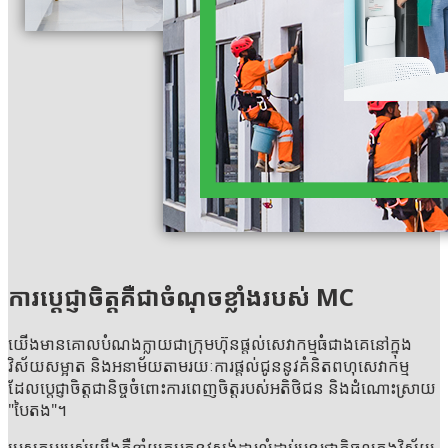
ការប្តេជ្ញាចិត្ត​គឺ​ជា​ចំណុច​ខ្លាំងរបស់ MC
យើង​មាន​គោល​បំណង​​ក្លាយ​ជា​ក្រុមហ៊ុន​ផ្តល់​សេវាក​ម្ម​ធំ​ជាង​គេ​នៅ​ក្នុង​
វិស័យសម្អាត និង​អនាម័យតាមរយៈ​ការ​ផ្តល់​ជូន​នូវ​គំនិត​ពហុ​សេវាកម្ម​
ដែល​ប្តេជ្ញាចិត្ត​ជានិច្ច​ចំពោះ​ការ​ពេញ​ចិត្ត​របស់​អតិថិជន និង​ដំណោះ​ស្រាយ
"បៃតង"។