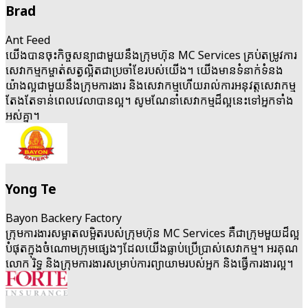
Brad
Ant Feed
យើង​បាន​ចុះ​កិច្ចសន្យា​ជាមួយនឹង​ក្រុមហ៊ុន MC Services គ្រប់​តម្រូវការ​
សេវាកម្ម​កម្ចាត់​សត្វល្អិត​ជាប្រចាំខែ​របស់​យើង។ យើងមាន​ទំនាក់​ទំនង​
យ៉ាងល្អ​ជាមួយនឹង​ក្រុម​ការងារ និងសេវាកម្ម​ហើយ​រាល់ការអនុវត្ត​សេវាកម្ម​
តែងតែ​ទាន់​ពេលវេលា​បានល្អ។ សូម​ណែនាំ​សេវាកម្ម​ដ៏ល្អ​នេះ​ទៅ​អ្នក​ទាំង
អស់គ្នា។
Yong Te
Bayon Backery Factory
ក្រុម​ការងារ​សម្អាត​លម្អិត​របស់​ក្រុមហ៊ុន MC Services​ គឺជា​ក្រុមមួយ​ដ៏ល្អ
បំផុត​ក្នុង​ចំណោម​ក្រុម​ផ្សេងៗ​ដែល​យើង​ធ្លាប់​ប្រើប្រាស់​សេវាកម្ម។ អរគុណ
លោក រិទ្ធ និងក្រុម​ការងារ​សម្រាប់​ការព្យាយាម​របស់​អ្នក និងធ្វើ​ការងារ​ល្អ។