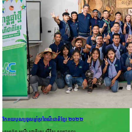
រីករាយ​បុណ្យចូលឆ្នាំ​ប្រពៃណីជាតិខ្មែរ ២០២២
ក្រុមហ៊ុន មណី ជោតិរស សឺវីស សូម​ជូនពរ...