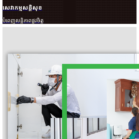
សេវាកម្មសន្តិសុខ
បំពេញសន្តិភាពផ្លូវចិត្ត​