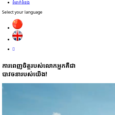
ទំនាក់ទំនង
Select your language
ការ​ពេ​ញ​ចិ​ត្ត​រ​ប​ស់​លោ​ក​អ្ន​ក​គឺ​ជា
​បា​វ​ច​នា​រ​ប​ស់​​យើង​!