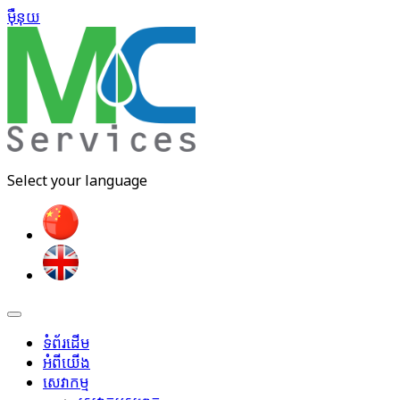
ម៉ឺនុយ​
Select your language
ទំព័រដើម
អំពីយើង
សេវាកម្ម