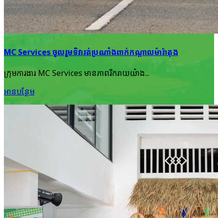
MC Services ចូល​រួមទិវារត់ប្រណាំង​ពាក់កណ្តាល​ម៉ារ៉ាតុង
ក្រុមការងារ MC Services មាន​ភាពរីករាយ​យ៉ាង...
អាន​បន្ថែម