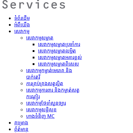
ទំព័រដើម
អំពីយើង
សេវាកម្ម
សេវាកម្មសម្អាត
សេវាកម្ម​សម្អាតប្រចាំការ
សេវាកម្ម​សម្អាត​លម្អិត
សេវាកម្ម​សម្អាត​អគារខ្ពស់
សេវាកម្ម​សម្អាត​ពិសេស
សេវាកម្ម​កម្ចាត់​មេរោគ និង
បាក់តេរី
ការគ្រប់គ្រង​សត្វល្អិត​
សេវាកម្ម​ការពារ និងកម្ចាត់​សត្វ
កណ្តៀរ
សេវាកម្ម​ថែទាំ​សួនច្បារ
សេវាកម្ម​សន្តិសុខ
ហាង​ទំនិញ MC
គ​ម្រោ​ង
ព័ត៌មាន