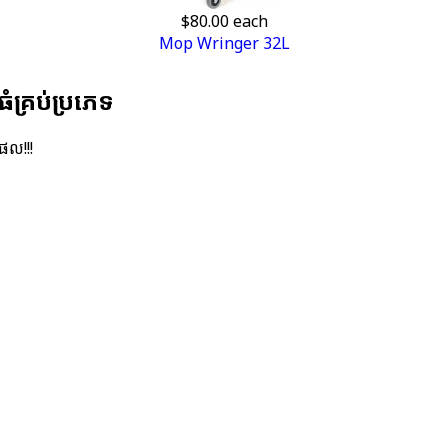
$80.00
each
Mop Wringer 32L
ំគ្រប់​ប្រភេទ
តផល!!!