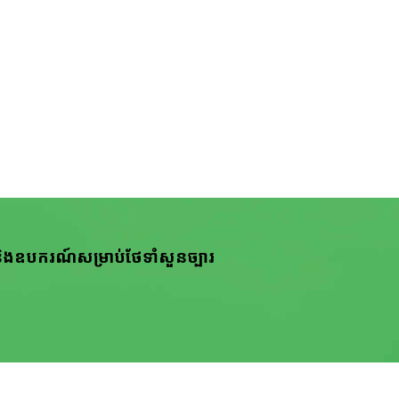
និង​ឧបករណ៍​សម្រាប់​ថែ​ទាំ​សួន​ច្បារ