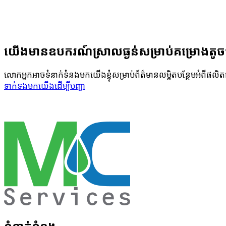
យើង​មាន​ឧបករណ៍​ស្រាល​ធ្ងន់​សម្រាប់​គម្រោង​តូច​ធ
លោក​អ្នក​អាច​ទំនាក់​ទំនង​មក​យើង​ខ្ញុំ​សម្រាប់​ព័ត៌មាន​លម្អិត​បន្ថែម​អំពី​ផលិ
ទាក់ទង​មក​យើង​ដើម្បី​បញ្ជា​