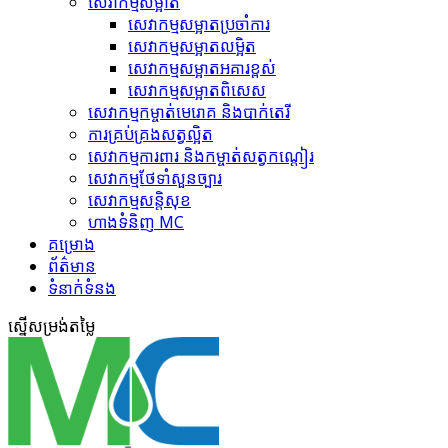
សេវាកម្មសម្អាត
សេវាកម្ម​សម្អាតប្រចាំការ
សេវាកម្ម​សម្អាត​លម្អិត
សេវាកម្ម​សម្អាត​អគារខ្ពស់
សេវាកម្ម​សម្អាត​ពិសេស
សេវាកម្ម​កម្ចាត់​មេរោគ និងបាក់តេរី
ការគ្រប់គ្រង​សត្វល្អិត​
សេវាកម្ម​ការពារ និងកម្ចាត់​សត្វកណ្តៀរ
សេវាកម្ម​ថែទាំ​សួនច្បារ
សេវាកម្ម​សន្តិសុខ
ហាង​ទំនិញ MC
គ​ម្រោ​ង
ព័ត៌មាន
ទំនាក់ទំនង
ស្នើ​សម្រង់​តម្លៃ