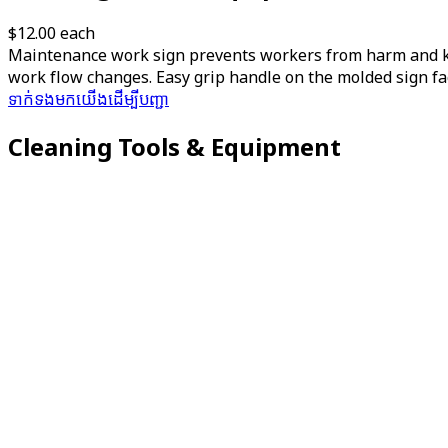
$12.00
each
Maintenance work sign prevents workers from harm and ke
work flow changes. Easy grip handle on the molded sign faci
ទាក់ទង​មក​យើង​ដើម្បី​បញ្ជា​
Cleaning Tools & Equipment