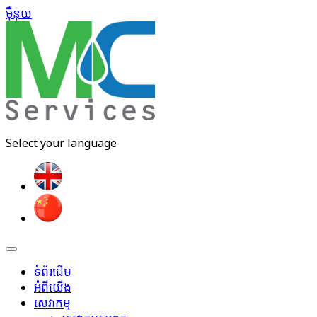
ម៉ឺនុយ​
Select your language
ទំព័រដើម
អំពីយើង
សេវាកម្ម