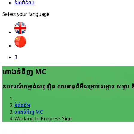
ទំនាក់ទំនង
Select your language
ហាង​ទំនិញ MC
ឧបករណ៍​កម្ចាត់​សត្វ​ល្អិត សារ​ធាតុ​គីមី​សម្រាប់​សម្អាត សម្ភារ 
ទំព័រដើម
ហាង​ទំនិញ MC
Working In Progress Sign