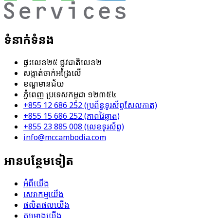
ទំនាក់ទំនង
ផ្ទះ​លេខ​២៥​ ផ្លូវ​ជាតិ​លេខ​២
សង្កាត់​ចាក់អង្រែលើ
ខណ្ឌ​មានជ័យ
ភ្នំពេញ ប្រទេសកម្ពុជា​ ១២៣៥៤
+855 12 686 252 (ប្រព័ន្ធ​ទូរស័ព្ទ​សែល​កាត)
+855 15 686 252 (ភាពវៃឆ្លាត)
+855 23 885 008 (លេខ​ទូរស័ព្ទ)
info@mccambodia.com
អាន​បន្ថែម​ទៀត
អំពីយើង
សេវាកម្ម​យើង
ផលិតផលយើង
គម្រោងយើង