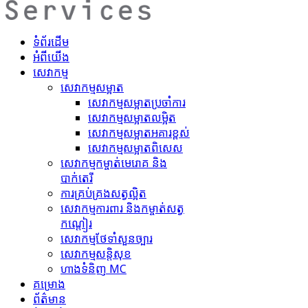
ទំព័រដើម
អំពីយើង
សេវាកម្ម
សេវាកម្មសម្អាត
សេវាកម្ម​សម្អាតប្រចាំការ
សេវាកម្ម​សម្អាត​លម្អិត
សេវាកម្ម​សម្អាត​អគារខ្ពស់
សេវាកម្ម​សម្អាត​ពិសេស
សេវាកម្ម​កម្ចាត់​មេរោគ និង
បាក់តេរី
ការគ្រប់គ្រង​សត្វល្អិត​
សេវាកម្ម​ការពារ និងកម្ចាត់​សត្វ
កណ្តៀរ
សេវាកម្ម​ថែទាំ​សួនច្បារ
សេវាកម្ម​សន្តិសុខ
ហាង​ទំនិញ MC
គ​ម្រោ​ង
ព័ត៌មាន