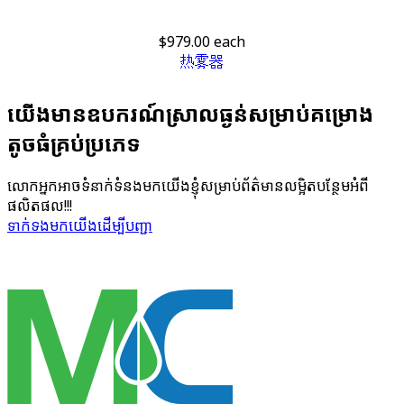
$979.00
each
热雾器
យើង​មាន​ឧបករណ៍​ស្រាល​ធ្ងន់​សម្រាប់​គម្រោង​
តូច​ធំគ្រប់​ប្រភេទ
លោក​អ្នក​អាច​ទំនាក់​ទំនង​មក​យើង​ខ្ញុំ​សម្រាប់​ព័ត៌មាន​លម្អិត​បន្ថែម​អំពី​
ផលិតផល!!!
ទាក់ទង​មក​យើង​ដើម្បី​បញ្ជា​