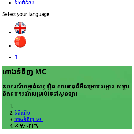
ទំនាក់ទំនង
Select your language
ហាង​ទំនិញ MC
ឧបករណ៍​កម្ចាត់​សត្វ​ល្អិត សារ​ធាតុ​គីមី​សម្រាប់​សម្អាត សម្ភារ
និង​ឧបករណ៍​សម្រាប់​ថែ​ទាំ​សួន​ច្បារ
ទំព័រដើម
ហាង​ទំនិញ MC
老鼠诱饵站