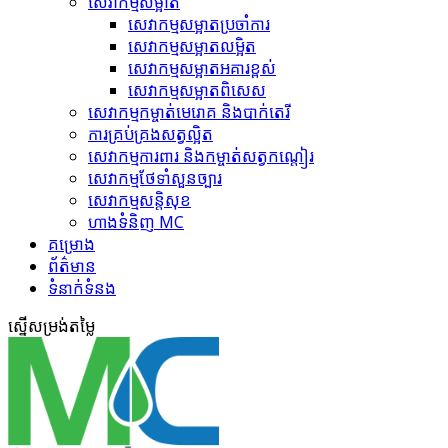
សេវាកម្មសម្អាត
សេវាកម្ម​សម្អាតប្រចាំការ
សេវាកម្ម​សម្អាត​លម្អិត
សេវាកម្ម​សម្អាត​អគារខ្ពស់
សេវាកម្ម​សម្អាត​ពិសេស
សេវាកម្ម​កម្ចាត់​មេរោគ និងបាក់តេរី
ការគ្រប់គ្រង​សត្វល្អិត​
សេវាកម្ម​ការពារ និងកម្ចាត់​សត្វកណ្តៀរ
សេវាកម្ម​ថែទាំ​សួនច្បារ
សេវាកម្ម​សន្តិសុខ
ហាង​ទំនិញ MC
គ​ម្រោ​ង
ព័ត៌មាន
ទំនាក់ទំនង
ស្នើ​សម្រង់​តម្លៃ