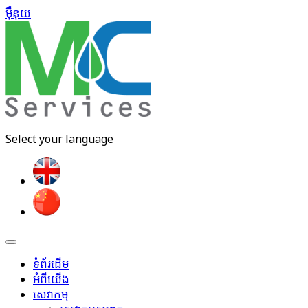
ម៉ឺនុយ​
Select your language
ទំព័រដើម
អំពីយើង
សេវាកម្ម