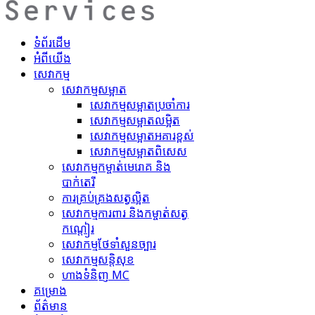
ទំព័រដើម
អំពីយើង
សេវាកម្ម
សេវាកម្មសម្អាត
សេវាកម្ម​សម្អាតប្រចាំការ
សេវាកម្ម​សម្អាត​លម្អិត
សេវាកម្ម​សម្អាត​អគារខ្ពស់
សេវាកម្ម​សម្អាត​ពិសេស
សេវាកម្ម​កម្ចាត់​មេរោគ និង
បាក់តេរី
ការគ្រប់គ្រង​សត្វល្អិត​
សេវាកម្ម​ការពារ និងកម្ចាត់​សត្វ
កណ្តៀរ
សេវាកម្ម​ថែទាំ​សួនច្បារ
សេវាកម្ម​សន្តិសុខ
ហាង​ទំនិញ MC
គ​ម្រោ​ង
ព័ត៌មាន