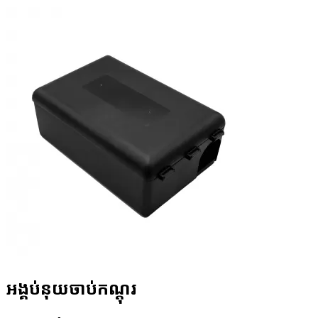
អង្គប់នុយ​ចាប់​កណ្តុរ