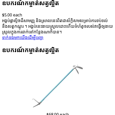
ឧបករណ៍​កម្ចាត់​សត្វល្អិត
$5.00
each
អង្គប់ផ្លាស្ទិច​ដ៏សាមញ្ញ និងស្រាល​នេះ​ពិតជា​ស័ក្តិសម​សម្រាប់​ការ​ទប់ទល់​
នឹង​សត្វកណ្តុរ ។ អង្គប់នេះ​ងាយស្រួល​ដោះ​ហើយ​ទំហំ​តូច​របស់វា​ធ្វើឲ្យ​ងាយ
ស្រួល​ក្នុងការ​ដាក់​នៅ​កន្លែង​ណាក៏បាន។
ទាក់ទង​មក​យើង​ដើម្បី​បញ្ជា​
ឧបករណ៍​កម្ចាត់​សត្វល្អិត
$68.00
each