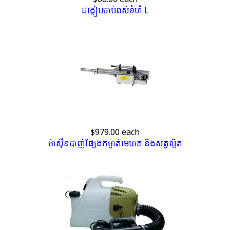
ដង្កៀបចាប់ពស់​ទំហំ L
$979.00
each
ម៉ាស៊ីនបាញ់ផ្សែង​កម្ចាត់​មេរោគ​ និងសត្វល្អិត