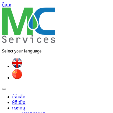
ម៉ឺនុយ​
Select your language
ទំព័រដើម
អំពីយើង
សេវាកម្ម