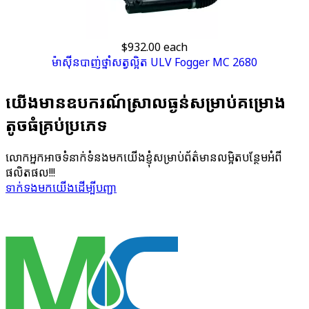
$932.00
each
ម៉ាស៊ីន​បាញ់​ថ្នាំ​សត្វល្អិត ULV Fogger MC 2680
យើង​មាន​ឧបករណ៍​ស្រាល​ធ្ងន់​សម្រាប់​គម្រោង​
តូច​ធំគ្រប់​ប្រភេទ
លោក​អ្នក​អាច​ទំនាក់​ទំនង​មក​យើង​ខ្ញុំ​សម្រាប់​ព័ត៌មាន​លម្អិត​បន្ថែម​អំពី​
ផលិតផល!!!
ទាក់ទង​មក​យើង​ដើម្បី​បញ្ជា​