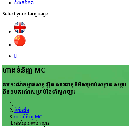
ទំនាក់ទំនង
Select your language
ហាង​ទំនិញ MC
ឧបករណ៍​កម្ចាត់​សត្វ​ល្អិត សារ​ធាតុ​គីមី​សម្រាប់​សម្អាត សម្ភារ
និង​ឧបករណ៍​សម្រាប់​ថែ​ទាំ​សួន​ច្បារ
ទំព័រដើម
ហាង​ទំនិញ MC
អង្គប់នុយ​ចាប់​កណ្តុរ