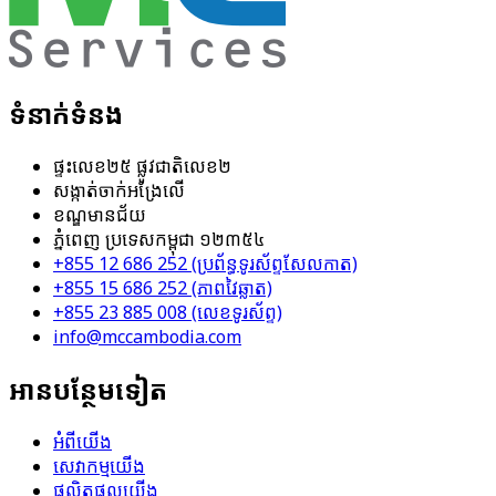
ទំនាក់ទំនង
ផ្ទះ​លេខ​២៥​ ផ្លូវ​ជាតិ​លេខ​២
សង្កាត់​ចាក់អង្រែលើ
ខណ្ឌ​មានជ័យ
ភ្នំពេញ ប្រទេសកម្ពុជា​ ១២៣៥៤
+855 12 686 252 (ប្រព័ន្ធ​ទូរស័ព្ទ​សែល​កាត)
+855 15 686 252 (ភាពវៃឆ្លាត)
+855 23 885 008 (លេខ​ទូរស័ព្ទ)
info@mccambodia.com
អាន​បន្ថែម​ទៀត
អំពីយើង
សេវាកម្ម​យើង
ផលិតផលយើង