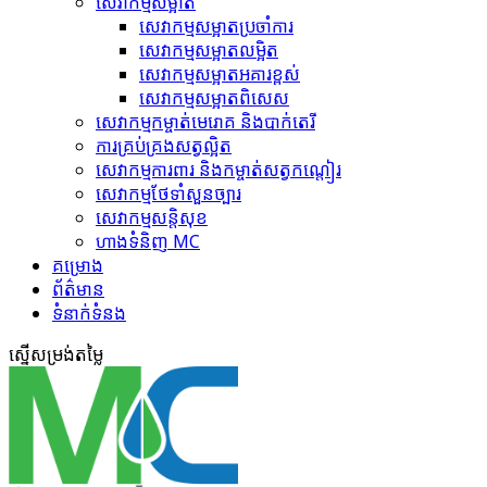
សេវាកម្មសម្អាត
សេវាកម្ម​សម្អាតប្រចាំការ
សេវាកម្ម​សម្អាត​លម្អិត
សេវាកម្ម​សម្អាត​អគារខ្ពស់
សេវាកម្ម​សម្អាត​ពិសេស
សេវាកម្ម​កម្ចាត់​មេរោគ និងបាក់តេរី
ការគ្រប់គ្រង​សត្វល្អិត​
សេវាកម្ម​ការពារ និងកម្ចាត់​សត្វកណ្តៀរ
សេវាកម្ម​ថែទាំ​សួនច្បារ
សេវាកម្ម​សន្តិសុខ
ហាង​ទំនិញ MC
គ​ម្រោ​ង
ព័ត៌មាន
ទំនាក់ទំនង
ស្នើ​សម្រង់​តម្លៃ