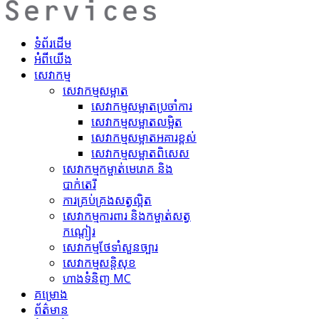
ទំព័រដើម
អំពីយើង
សេវាកម្ម
សេវាកម្មសម្អាត
សេវាកម្ម​សម្អាតប្រចាំការ
សេវាកម្ម​សម្អាត​លម្អិត
សេវាកម្ម​សម្អាត​អគារខ្ពស់
សេវាកម្ម​សម្អាត​ពិសេស
សេវាកម្ម​កម្ចាត់​មេរោគ និង
បាក់តេរី
ការគ្រប់គ្រង​សត្វល្អិត​
សេវាកម្ម​ការពារ និងកម្ចាត់​សត្វ
កណ្តៀរ
សេវាកម្ម​ថែទាំ​សួនច្បារ
សេវាកម្ម​សន្តិសុខ
ហាង​ទំនិញ MC
គ​ម្រោ​ង
ព័ត៌មាន