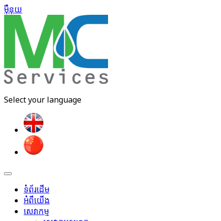
ម៉ឺនុយ​
Select your language
ទំព័រដើម
អំពីយើង
សេវាកម្ម