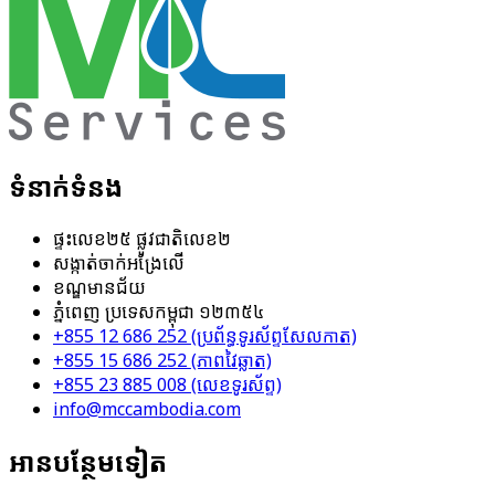
ទំនាក់ទំនង
ផ្ទះ​លេខ​២៥​ ផ្លូវ​ជាតិ​លេខ​២
សង្កាត់​ចាក់អង្រែលើ
ខណ្ឌ​មានជ័យ
ភ្នំពេញ ប្រទេសកម្ពុជា​ ១២៣៥៤
+855 12 686 252 (ប្រព័ន្ធ​ទូរស័ព្ទ​សែល​កាត)
+855 15 686 252 (ភាពវៃឆ្លាត)
+855 23 885 008 (លេខ​ទូរស័ព្ទ)
info@mccambodia.com
អាន​បន្ថែម​ទៀត