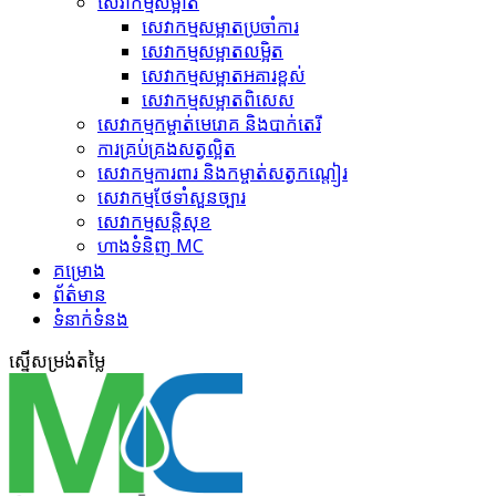
សេវាកម្មសម្អាត
សេវាកម្ម​សម្អាតប្រចាំការ
សេវាកម្ម​សម្អាត​លម្អិត
សេវាកម្ម​សម្អាត​អគារខ្ពស់
សេវាកម្ម​សម្អាត​ពិសេស
សេវាកម្ម​កម្ចាត់​មេរោគ និងបាក់តេរី
ការគ្រប់គ្រង​សត្វល្អិត​
សេវាកម្ម​ការពារ និងកម្ចាត់​សត្វកណ្តៀរ
សេវាកម្ម​ថែទាំ​សួនច្បារ
សេវាកម្ម​សន្តិសុខ
ហាង​ទំនិញ MC
គ​ម្រោ​ង
ព័ត៌មាន
ទំនាក់ទំនង
ស្នើ​សម្រង់​តម្លៃ