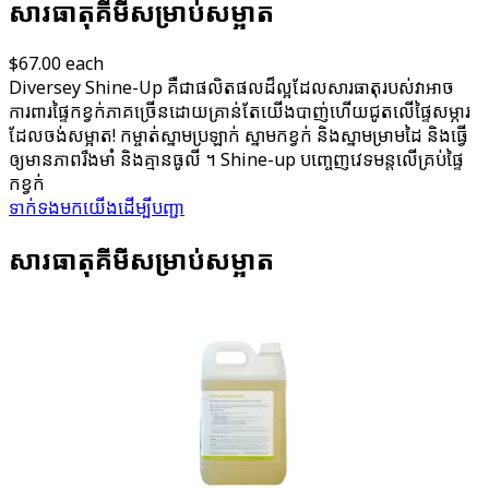
សារធាតុគីមី​សម្រាប់​សម្អាត
$67.00
each
Diversey Shine-Up គឺជា​ផលិតផល​ដ៏ល្អ​ដែល​សារធាតុ​របស់​វា​អាច​
ការពារ​ផ្ទៃក​ខ្វក់​ភាគ​ច្រើន​ដោយ​គ្រាន់តែ​យើង​បាញ់​ហើយ​ជូត​លើ​ផ្ទៃសម្ភារ​
ដែល​ចង់សម្អាត! កម្ចាត់​ស្នាម​ប្រឡាក់ ស្នាម​កខ្វក់ និង​ស្នាមម្រាមដៃ និងធ្វើ
ឲ្យ​មាន​ភាពរឹងមាំ និងគ្មានធូលី ។ Shine-up បញ្ចេញ​វេទមន្ត​លើ​គ្រប់​ផ្ទៃ
កខ្វក់
ទាក់ទង​មក​យើង​ដើម្បី​បញ្ជា​
សារធាតុគីមី​សម្រាប់​សម្អាត