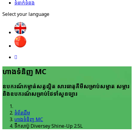
ទំនាក់ទំនង
Select your language
ហាង​ទំនិញ MC
ឧបករណ៍​កម្ចាត់​សត្វ​ល្អិត សារ​ធាតុ​គីមី​សម្រាប់​សម្អាត សម្ភារ
និង​ឧបករណ៍​សម្រាប់​ថែ​ទាំ​សួន​ច្បារ
ទំព័រដើម
ហាង​ទំនិញ MC
ទឺកសាប៊ូ Diversey Shine-Up 2.5L