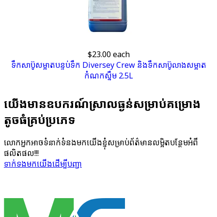
$23.00
each
ទឹកសាប៊ូ​សម្អាត​បន្ទប់ទឹក Diversey Crew និង​ទឹកសាប៊ូ​លាងសម្អាត​
កំណកស្នឹម 2.5L
យើង​មាន​ឧបករណ៍​ស្រាល​ធ្ងន់​សម្រាប់​គម្រោង​
តូច​ធំគ្រប់​ប្រភេទ
លោក​អ្នក​អាច​ទំនាក់​ទំនង​មក​យើង​ខ្ញុំ​សម្រាប់​ព័ត៌មាន​លម្អិត​បន្ថែម​អំពី​
ផលិតផល!!!
ទាក់ទង​មក​យើង​ដើម្បី​បញ្ជា​