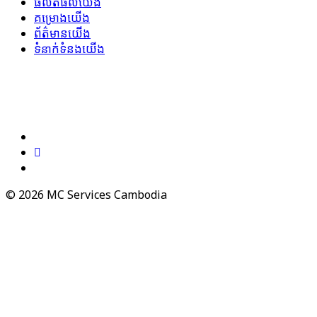
ផលិតផលយើង
គម្រោងយើង
ព័ត៌មានយើង
ទំនាក់​ទំនង​យើង
© 2026 MC Services Cambodia