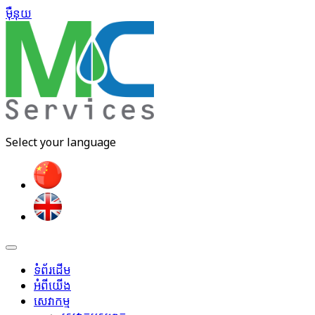
ម៉ឺនុយ​
Select your language
ទំព័រដើម
អំពីយើង
សេវាកម្ម