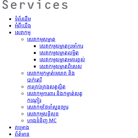
ទំព័រដើម
អំពីយើង
សេវាកម្ម
សេវាកម្មសម្អាត
សេវាកម្ម​សម្អាតប្រចាំការ
សេវាកម្ម​សម្អាត​លម្អិត
សេវាកម្ម​សម្អាត​អគារខ្ពស់
សេវាកម្ម​សម្អាត​ពិសេស
សេវាកម្ម​កម្ចាត់​មេរោគ និង
បាក់តេរី
ការគ្រប់គ្រង​សត្វល្អិត​
សេវាកម្ម​ការពារ និងកម្ចាត់​សត្វ
កណ្តៀរ
សេវាកម្ម​ថែទាំ​សួនច្បារ
សេវាកម្ម​សន្តិសុខ
ហាង​ទំនិញ MC
គ​ម្រោ​ង
ព័ត៌មាន