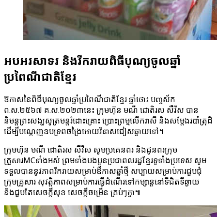
អបអរសាទរ និងរីករាយពិធីបុណ្យចូលឆ្នាំ
ប្រពៃណីជាតិខ្មែរ
ឱកាសនៃពិធីបុណ្យចូលឆ្នាំប្រពៃណីជាតិខ្មែរ ឆ្នាំថោះ បញ្ចស័ក
ព.ស.២៥៦៧ គ.ស.២០២៣នេះ ក្រុមហ៊ុន មណី ជោតិរស សឺវីស បាន
និមន្តព្រះសង្ឃសូត្រមន្តរំដោះគ្រោះ ប្រោះព្រម្មលើករាសី និងសម្តែងរបាំត្រុដិ
ដើម្បីបណ្តេញឧបទ្រពចង្រៃអោយវិនាសជៀសឆ្ងាយទៅ។
ក្រុមហ៊ុន មណី ជោតិរស សឺវីស សូមប្រគេនពរ និងជូនពរក្រុម
គ្រួសារMCទាំងអស់ ព្រមទាំងបងប្អូនប្រជាពលរដ្ឋខ្មែរទូទាំងប្រទេស សូម
ទទួលបាននូវភាពរីករាយសម្រាប់ឱកាសឆ្នាំថ្មី សប្បាយសម្រាប់ការជួបជុំ
ក្រុមគ្រួសារ សុវត្តិភាពសម្រាប់ការធ្វើដំណើរទៅកម្សាន្តនៅទីជិតទីឆ្ងាយ
និងជួបតែសេចក្តីសុខ សេចក្តីចម្រើន គ្រប់ៗគ្នា៕