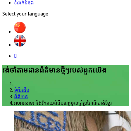
ទំនាក់ទំនង
Select your language
រង់ចាំ​តាមដាន​ព័ត៌មាន​ថ្មីៗ​របស់​ពួកយើង
ទំព័រដើម
ព័ត៌មាន
អបអរសាទរ និងរីករាយពិធីបុណ្យចូលឆ្នាំប្រពៃណីជាតិខ្មែរ