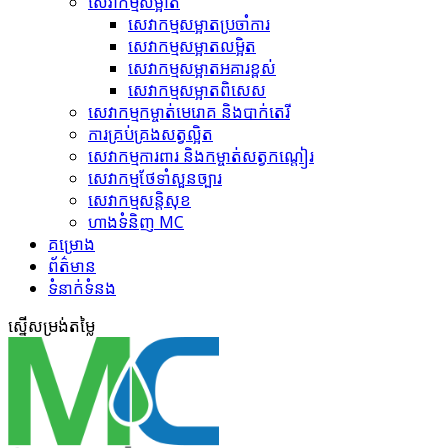
សេវាកម្មសម្អាត
សេវាកម្ម​សម្អាតប្រចាំការ
សេវាកម្ម​សម្អាត​លម្អិត
សេវាកម្ម​សម្អាត​អគារខ្ពស់
សេវាកម្ម​សម្អាត​ពិសេស
សេវាកម្ម​កម្ចាត់​មេរោគ និងបាក់តេរី
ការគ្រប់គ្រង​សត្វល្អិត​
សេវាកម្ម​ការពារ និងកម្ចាត់​សត្វកណ្តៀរ
សេវាកម្ម​ថែទាំ​សួនច្បារ
សេវាកម្ម​សន្តិសុខ
ហាង​ទំនិញ MC
គ​ម្រោ​ង
ព័ត៌មាន
ទំនាក់ទំនង
ស្នើ​សម្រង់​តម្លៃ