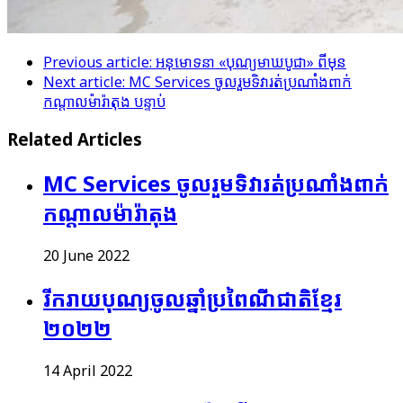
Previous article: អនុមោទនា «បុណ្យមាឃបូជា»
ពីមុន
Next article: MC Services ចូល​រួមទិវារត់ប្រណាំង​ពាក់
កណ្តាល​ម៉ារ៉ាតុង
បន្ទាប់
Related Articles
MC Services ចូល​រួមទិវារត់ប្រណាំង​ពាក់
កណ្តាល​ម៉ារ៉ាតុង
20 June 2022
រីករាយ​បុណ្យចូលឆ្នាំ​ប្រពៃណីជាតិខ្មែរ
២០២២
14 April 2022