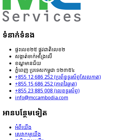
ទំនាក់ទំនង
ផ្ទះ​លេខ​២៥​ ផ្លូវ​ជាតិ​លេខ​២
សង្កាត់​ចាក់អង្រែលើ
ខណ្ឌ​មានជ័យ
ភ្នំពេញ ប្រទេសកម្ពុជា​ ១២៣៥៤
+855 12 686 252 (ប្រព័ន្ធ​ទូរស័ព្ទ​សែល​កាត)
+855 15 686 252 (ភាពវៃឆ្លាត)
+855 23 885 008 (លេខ​ទូរស័ព្ទ)
info@mccambodia.com
អាន​បន្ថែម​ទៀត
អំពីយើង
សេវាកម្ម​យើង