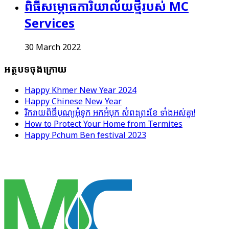
ពិធីសម្ភោធ​ការិយាល័យថ្មី​របស់ MC
Services
30 March 2022
អត្ថបទចុងក្រោយ
Happy Khmer New Year 2024
Happy Chinese New Year
រីករាយពិធីបុណ្យអុំទូក អកអំបុក សំពះព្រះខែ ទាំងអស់គ្នា!
How to Protect Your Home from Termites
Happy Pchum Ben festival 2023